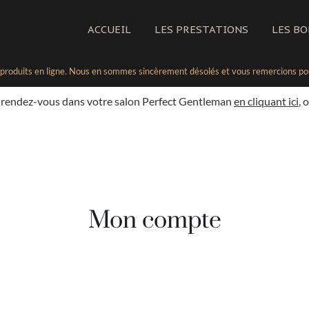
ACCUEIL
LES PRESTATIONS
LES B
s produits en ligne. Nous en sommes sincèrement désolés et vous remercions pour
 rendez-vous dans votre salon Perfect Gentleman
en cliquant ici
, 
Mon compte